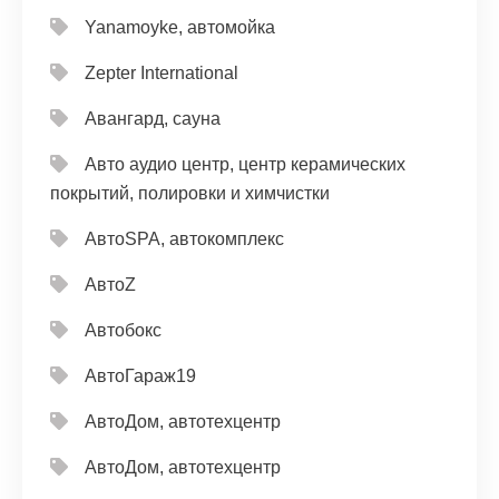
Yanamoyke, автомойка
Zepter International
Авангард, сауна
Авто аудио центр, центр керамических
покрытий, полировки и химчистки
АвтоSPA, автокомплекс
АвтоZ
Автобокс
АвтоГараж19
АвтоДом, автотехцентр
АвтоДом, автотехцентр