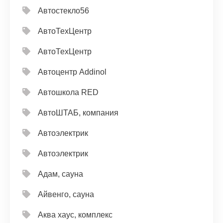
Автостекло56
АвтоТехЦентр
АвтоТехЦентр
Автоцентр Addinol
Автошкола RED
АвтоШТАБ, компания
Автоэлектрик
Автоэлектрик
Адам, сауна
Айвенго, сауна
Аква хаус, комплекс