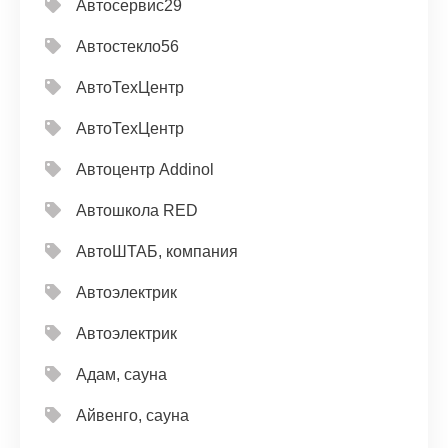
Автосервис29
Автостекло56
АвтоТехЦентр
АвтоТехЦентр
Автоцентр Addinol
Автошкола RED
АвтоШТАБ, компания
Автоэлектрик
Автоэлектрик
Адам, сауна
Айвенго, сауна