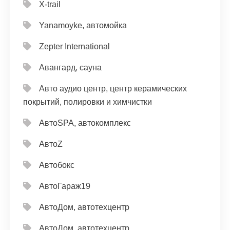
X-trail
Yanamoyke, автомойка
Zepter International
Авангард, сауна
Авто аудио центр, центр керамических
покрытий, полировки и химчистки
АвтоSPA, автокомплекс
АвтоZ
Автобокс
АвтоГараж19
АвтоДом, автотехцентр
АвтоДом, автотехцентр