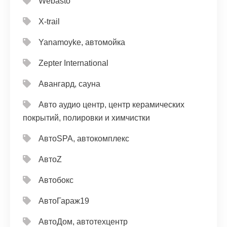
Webasto
X-trail
Yanamoyke, автомойка
Zepter International
Авангард, сауна
Авто аудио центр, центр керамических
покрытий, полировки и химчистки
АвтоSPA, автокомплекс
АвтоZ
Автобокс
АвтоГараж19
АвтоДом, автотехцентр