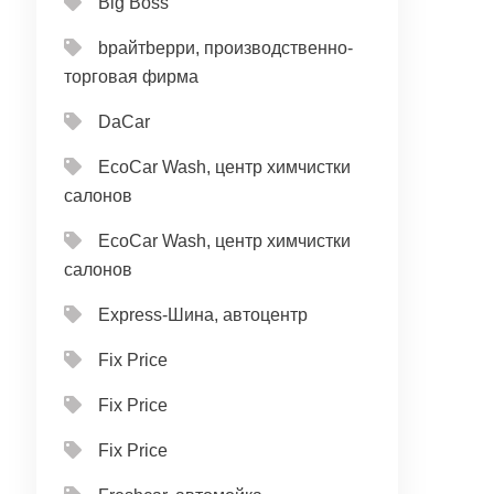
Big Boss
bрайтbерри, производственно-
торговая фирма
DaCar
EcoCar Wash, центр химчистки
салонов
EcoCar Wash, центр химчистки
салонов
Express-Шина, автоцентр
Fix Price
Fix Price
Fix Price