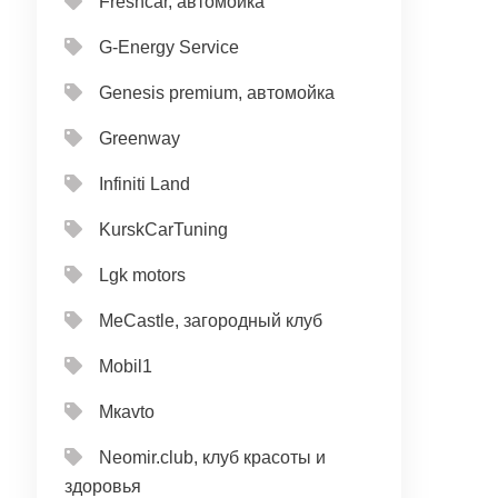
Freshcar, автомойка
G-Energy Service
Genesis premium, автомойка
Greenway
Infiniti Land
KurskCarTuning
Lgk motors
MeCastle, загородный клуб
Mobil1
Mкavto
Neomir.club, клуб красоты и
здоровья