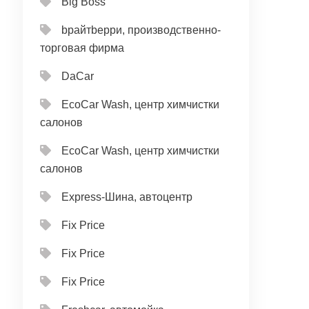
Big Boss
bрайтbерри, производственно-
торговая фирма
DaCar
EcoCar Wash, центр химчистки
салонов
EcoCar Wash, центр химчистки
салонов
Express-Шина, автоцентр
Fix Price
Fix Price
Fix Price