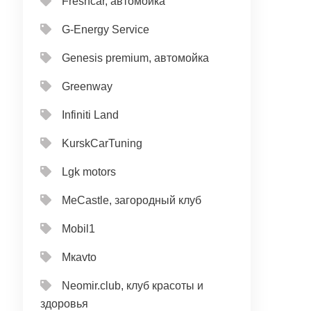
Freshcar, автомойка
G-Energy Service
Genesis premium, автомойка
Greenway
Infiniti Land
KurskCarTuning
Lgk motors
MeCastle, загородный клуб
Mobil1
Mкavto
Neomir.club, клуб красоты и
здоровья