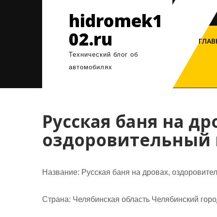
Перейти
hidromek1
к
содержимому
02.ru
ГЛАВ
Технический блог об
автомобилях
Русская баня на др
оздоровительный 
Название:
Русская баня на дровах, оздоровите
Страна:
Челябинская область Челябинский город