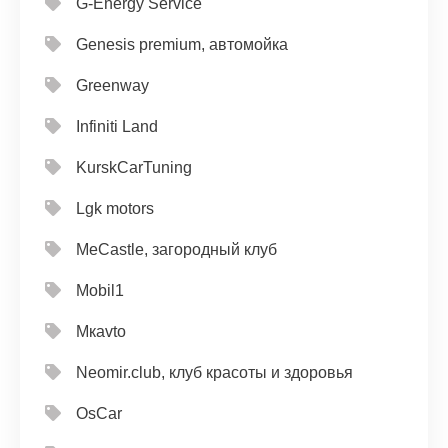
G-Energy Service
Genesis premium, автомойка
Greenway
Infiniti Land
KurskCarTuning
Lgk motors
MeCastle, загородный клуб
Mobil1
Mкavto
Neomir.club, клуб красоты и здоровья
OsCar