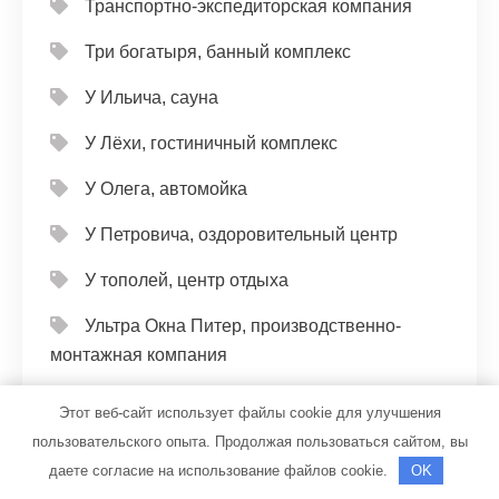
Транспортно-экспедиторская компания
Три богатыря, банный комплекс
У Ильича, сауна
У Лёхи, гостиничный комплекс
У Олега, автомойка
У Петровича, оздоровительный центр
У тополей, центр отдыха
Ультра Окна Питер, производственно-
монтажная компания
Универсал, автомойка
Этот веб-сайт использует файлы cookie для улучшения
пользовательского опыта. Продолжая пользоваться сайтом, вы
Универсал, автомойка
даете согласие на использование файлов cookie.
OK
Фараон, банный комплекс