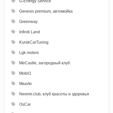
G-Energy Service
Genesis premium, автомойка
Greenway
Infiniti Land
KurskCarTuning
Lgk motors
MeCastle, загородный клуб
Mobil1
Mкavto
Neomir.club, клуб красоты и здоровья
OsCar