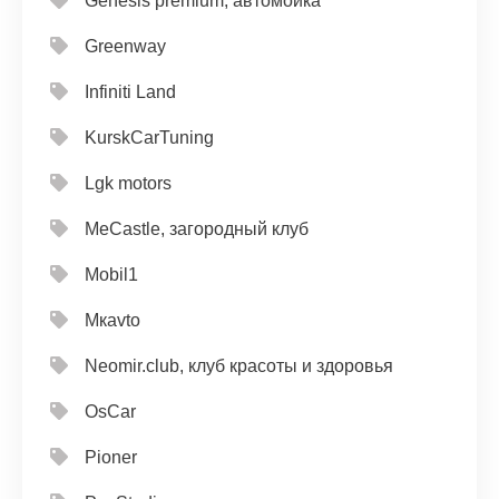
Genesis premium, автомойка
Greenway
Infiniti Land
KurskCarTuning
Lgk motors
MeCastle, загородный клуб
Mobil1
Mкavto
Neomir.club, клуб красоты и здоровья
OsCar
Pioner