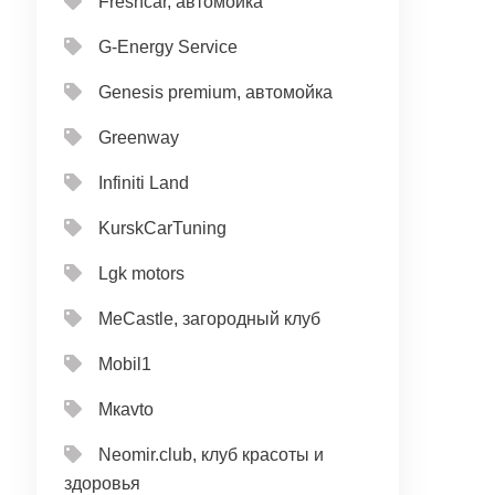
Freshcar, автомойка
G-Energy Service
Genesis premium, автомойка
Greenway
Infiniti Land
KurskCarTuning
Lgk motors
MeCastle, загородный клуб
Mobil1
Mкavto
Neomir.club, клуб красоты и
здоровья