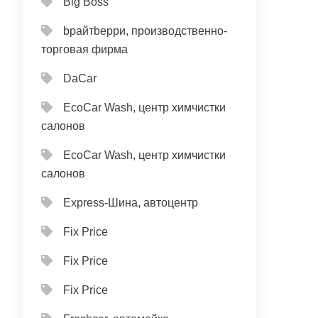
Big Boss
bрайтbерри, производственно-
торговая фирма
DaCar
EcoCar Wash, центр химчистки
салонов
EcoCar Wash, центр химчистки
салонов
Express-Шина, автоцентр
Fix Price
Fix Price
Fix Price