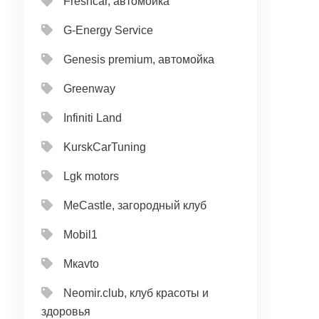
Freshcar, автомойка
G-Energy Service
Genesis premium, автомойка
Greenway
Infiniti Land
KurskCarTuning
Lgk motors
MeCastle, загородный клуб
Mobil1
Mкavto
Neomir.club, клуб красоты и
здоровья