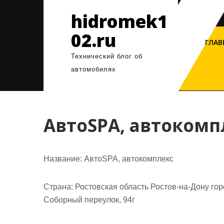
Перейти
hidromek1
к
содержимому
02.ru
ГЛАВ
Технический блог об
автомобилях
АвтоSPA, автокомп
Название:
АвтоSPA, автокомплекс
Страна:
Ростовская область Ростов-на-Дону гор
Соборный переулок, 94г