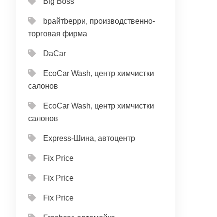
Big Boss
bрайтbерри, производственно-
торговая фирма
DaCar
EcoCar Wash, центр химчистки
салонов
EcoCar Wash, центр химчистки
салонов
Express-Шина, автоцентр
Fix Price
Fix Price
Fix Price