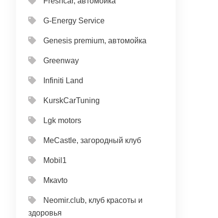
Freshcar, автомойка
G-Energy Service
Genesis premium, автомойка
Greenway
Infiniti Land
KurskCarTuning
Lgk motors
MeCastle, загородный клуб
Mobil1
Mкavto
Neomir.club, клуб красоты и
здоровья