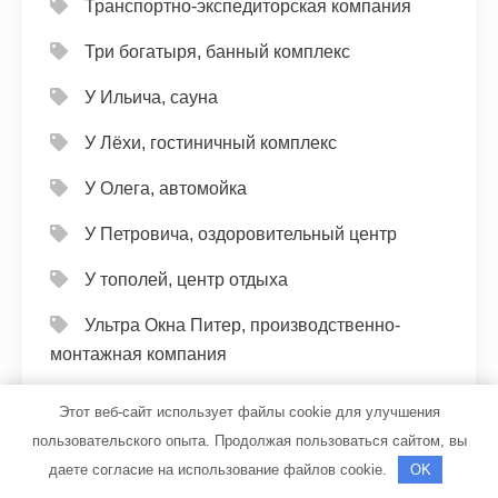
Транспортно-экспедиторская компания
Три богатыря, банный комплекс
У Ильича, сауна
У Лёхи, гостиничный комплекс
У Олега, автомойка
У Петровича, оздоровительный центр
У тополей, центр отдыха
Ультра Окна Питер, производственно-
монтажная компания
Универсал, автомойка
Этот веб-сайт использует файлы cookie для улучшения
пользовательского опыта. Продолжая пользоваться сайтом, вы
Универсал, автомойка
даете согласие на использование файлов cookie.
OK
Фараон, банный комплекс