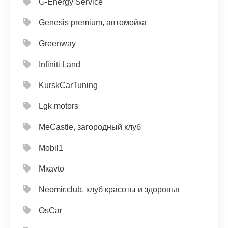
G-Energy Service
Genesis premium, автомойка
Greenway
Infiniti Land
KurskCarTuning
Lgk motors
MeCastle, загородный клуб
Mobil1
Mкavto
Neomir.club, клуб красоты и здоровья
OsCar