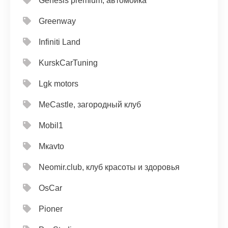
Genesis premium, автомойка
Greenway
Infiniti Land
KurskCarTuning
Lgk motors
MeCastle, загородный клуб
Mobil1
Mкavto
Neomir.club, клуб красоты и здоровья
OsCar
Pioner