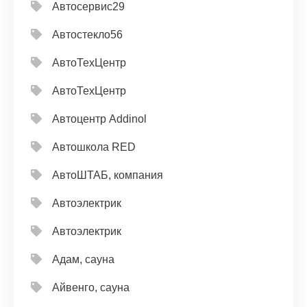
Автосервис29
Автостекло56
АвтоТехЦентр
АвтоТехЦентр
Автоцентр Addinol
Автошкола RED
АвтоШТАБ, компания
Автоэлектрик
Автоэлектрик
Адам, сауна
Айвенго, сауна