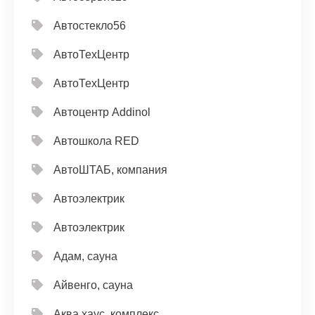
Автостекло56
АвтоТехЦентр
АвтоТехЦентр
Автоцентр Addinol
Автошкола RED
АвтоШТАБ, компания
Автоэлектрик
Автоэлектрик
Адам, сауна
Айвенго, сауна
Аква хаус, комплекс