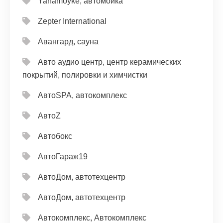
Yanamoyke, автомойка
Zepter International
Авангард, сауна
Авто аудио центр, центр керамических
покрытий, полировки и химчистки
АвтоSPA, автокомплекс
АвтоZ
Автобокс
АвтоГараж19
АвтоДом, автотехцентр
АвтоДом, автотехцентр
Автокомплекс, Автокомплекс