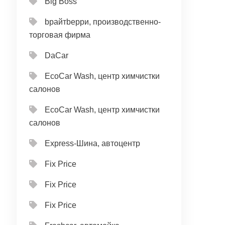
Big Boss
bрайтbерри, производственно-
торговая фирма
DaCar
EcoCar Wash, центр химчистки
салонов
EcoCar Wash, центр химчистки
салонов
Express-Шина, автоцентр
Fix Price
Fix Price
Fix Price