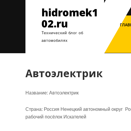
Перейти
hidromek1
к
содержимому
02.ru
ГЛАВ
Технический блог об
автомобилях
Автоэлектрик
Название:
Автоэлектрик
Страна:
Россия Ненецкий автономный округ Рос
рабочий посёлок Искателей