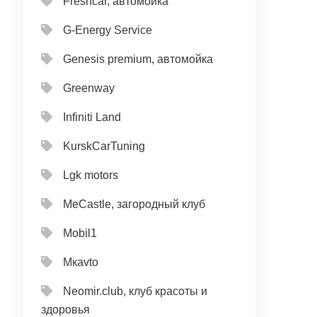
Freshcar, автомойка
G-Energy Service
Genesis premium, автомойка
Greenway
Infiniti Land
KurskCarTuning
Lgk motors
MeCastle, загородный клуб
Mobil1
Mкavto
Neomir.club, клуб красоты и
здоровья