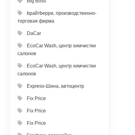
Big Boss
bрайтbерри, производственно-
торговая фирма
DaCar
EcoCar Wash, центр химчистки
салонов
EcoCar Wash, центр химчистки
салонов
Express-Шина, автоцентр
Fix Price
Fix Price
Fix Price