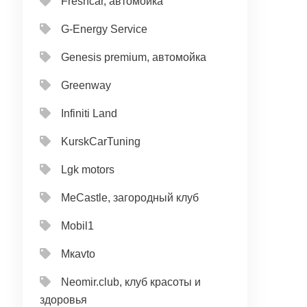
Freshcar, автомойка
G-Energy Service
Genesis premium, автомойка
Greenway
Infiniti Land
KurskCarTuning
Lgk motors
MeCastle, загородный клуб
Mobil1
Mкavto
Neomir.club, клуб красоты и
здоровья