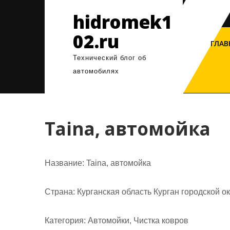
Перейти
hidromek1
к
содержимому
02.ru
ГЛАВ
Технический блог об
автомобилях
Taina, автомойка
Название:
Taina, автомойка
Страна:
Курганская область Курган городской о
Категория:
Автомойки, Чистка ковров