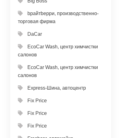
Big Boss
bрайтbерри, производственно-
торговая фирма
DaCar
EcoCar Wash, центр химчистки
салонов
EcoCar Wash, центр химчистки
салонов
Express-Шина, автоцентр
Fix Price
Fix Price
Fix Price