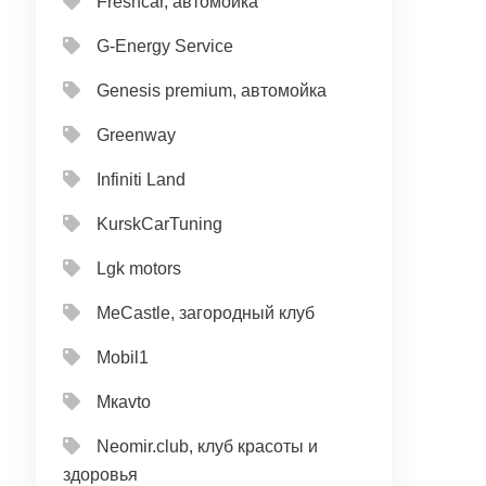
Freshcar, автомойка
G-Energy Service
Genesis premium, автомойка
Greenway
Infiniti Land
KurskCarTuning
Lgk motors
MeCastle, загородный клуб
Mobil1
Mкavto
Neomir.club, клуб красоты и
здоровья