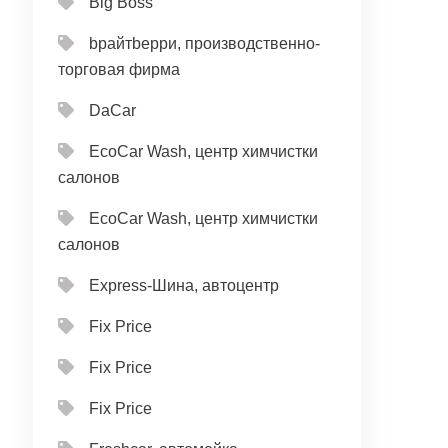
Big Boss
bрайтbерри, производственно-
торговая фирма
DaCar
EcoCar Wash, центр химчистки
салонов
EcoCar Wash, центр химчистки
салонов
Express-Шина, автоцентр
Fix Price
Fix Price
Fix Price