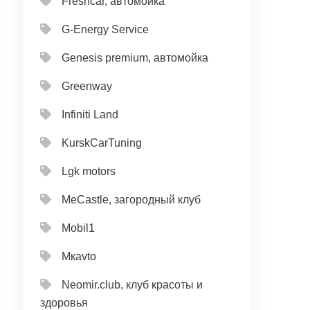
Freshcar, автомойка
G-Energy Service
Genesis premium, автомойка
Greenway
Infiniti Land
KurskCarTuning
Lgk motors
MeCastle, загородный клуб
Mobil1
Mкavto
Neomir.club, клуб красоты и
здоровья