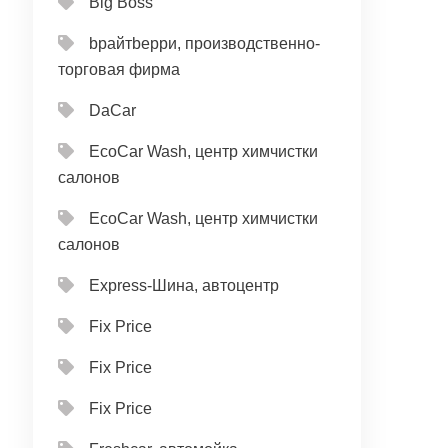
Big Boss
bрайтbерри, производственно-
торговая фирма
DaCar
EcoCar Wash, центр химчистки
салонов
EcoCar Wash, центр химчистки
салонов
Express-Шина, автоцентр
Fix Price
Fix Price
Fix Price