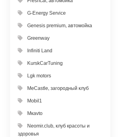
Freshcar, автомойка
G-Energy Service
Genesis premium, автомойка
Greenway
Infiniti Land
KurskCarTuning
Lgk motors
MeCastle, загородный клуб
Mobil1
Mкavto
Neomir.club, клуб красоты и
здоровья