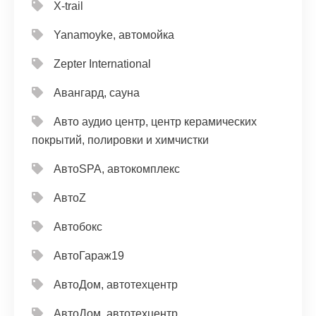
X-trail
Yanamoyke, автомойка
Zepter International
Авангард, сауна
Авто аудио центр, центр керамических
покрытий, полировки и химчистки
АвтоSPA, автокомплекс
АвтоZ
Автобокс
АвтоГараж19
АвтоДом, автотехцентр
АвтоДом, автотехцентр