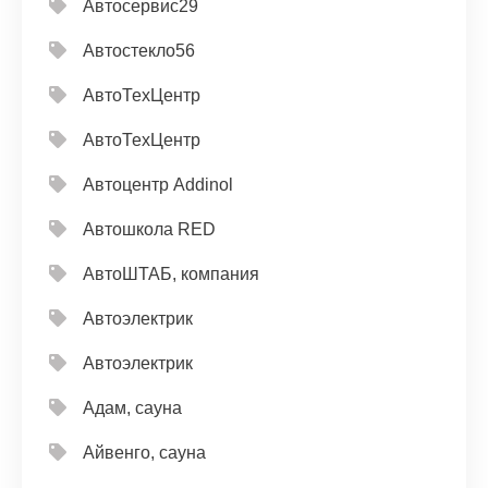
Автосервис29
Автостекло56
АвтоТехЦентр
АвтоТехЦентр
Автоцентр Addinol
Автошкола RED
АвтоШТАБ, компания
Автоэлектрик
Автоэлектрик
Адам, сауна
Айвенго, сауна