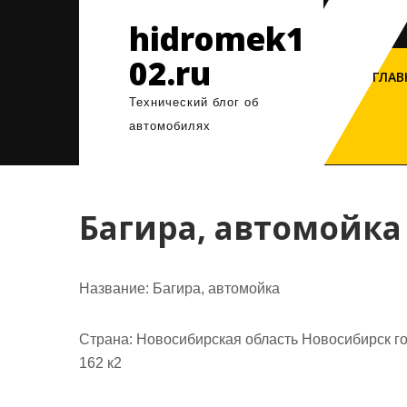
Перейти
hidromek1
к
содержимому
02.ru
ГЛАВ
Технический блог об
автомобилях
Багира, автомойка
Название:
Багира, автомойка
Страна:
Новосибирская область Новосибирск го
162 к2