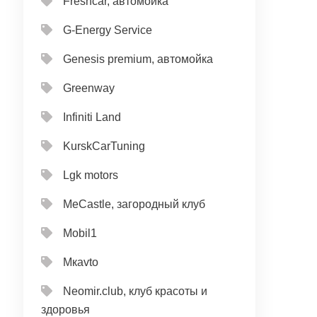
Freshcar, автомойка
G-Energy Service
Genesis premium, автомойка
Greenway
Infiniti Land
KurskCarTuning
Lgk motors
MeCastle, загородный клуб
Mobil1
Mкavto
Neomir.club, клуб красоты и
здоровья