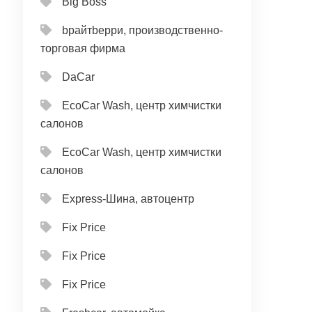
Big Boss
bрайтbерри, производственно-
торговая фирма
DaCar
EcoCar Wash, центр химчистки
салонов
EcoCar Wash, центр химчистки
салонов
Express-Шина, автоцентр
Fix Price
Fix Price
Fix Price