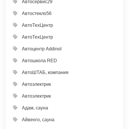
Автосервис29
Автостекло56
АвтоТехЦентр
АвтоТехЦентр
Автоцентр Addinol
Автошкола RED
АвтоШТАБ, компания
Автоэлектрик
Автоэлектрик
Адам, сауна
Айвенго, сауна