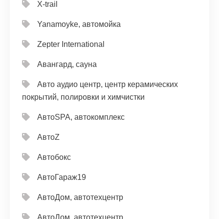
X-trail
Yanamoyke, автомойка
Zepter International
Авангард, сауна
Авто аудио центр, центр керамических
покрытий, полировки и химчистки
АвтоSPA, автокомплекс
АвтоZ
Автобокс
АвтоГараж19
АвтоДом, автотехцентр
АвтоДом, автотехцентр