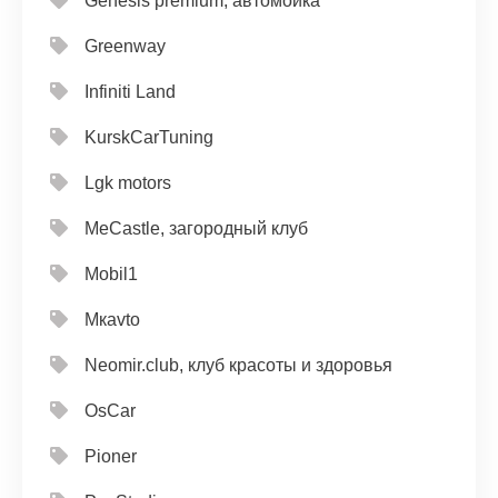
Genesis premium, автомойка
Greenway
Infiniti Land
KurskCarTuning
Lgk motors
MeCastle, загородный клуб
Mobil1
Mкavto
Neomir.club, клуб красоты и здоровья
OsCar
Pioner