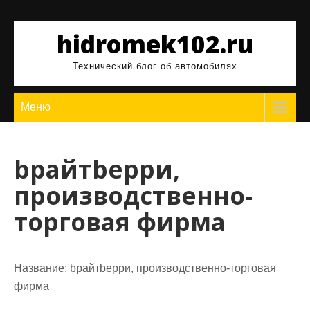
Перейти
к
hidromek102.ru
содержимому
Технический блог об автомобилях
Меню
bрайтbерри,
производственно-
торговая фирма
Название:
bрайтbерри, производственно-торговая
фирма