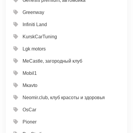
Genesis premium, автомойка
Greenway
Infiniti Land
KurskCarTuning
Lgk motors
MeCastle, загородный клуб
Mobil1
Mкavto
Neomir.club, клуб красоты и здоровья
OsCar
Pioner