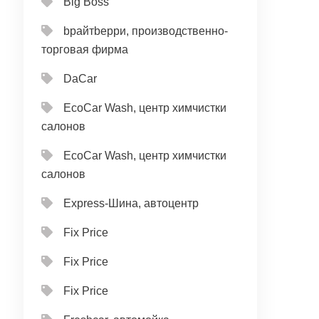
Big Boss
bрайтbерри, производственно-
торговая фирма
DaCar
EcoCar Wash, центр химчистки
салонов
EcoCar Wash, центр химчистки
салонов
Express-Шина, автоцентр
Fix Price
Fix Price
Fix Price