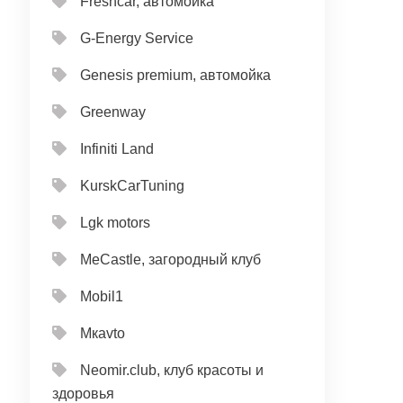
Freshcar, автомойка
G-Energy Service
Genesis premium, автомойка
Greenway
Infiniti Land
KurskCarTuning
Lgk motors
MeCastle, загородный клуб
Mobil1
Mкavto
Neomir.club, клуб красоты и
здоровья