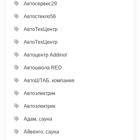
Автосервис29
Автостекло56
АвтоТехЦентр
АвтоТехЦентр
Автоцентр Addinol
Автошкола RED
АвтоШТАБ, компания
Автоэлектрик
Автоэлектрик
Адам, сауна
Айвенго, сауна