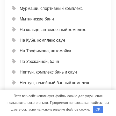
Мурмаши, спортивный комплекс
Мытнинские бани
На кольце, автомоечный комплекс
На Кубе, комплекс саун
На Трофимова, автомойка
На Урожайной, баня
Нептун, комплекс бань и саун
Нептун, семейный банный комплекс
Нижнечовская баня
Этот веб-сайт использует файлы cookie для улучшения
пользовательского опыта. Продолжая пользоваться сайтом, вы
Никоново, турбаза
даете согласие на использование файлов cookie.
OK
Новый город, общественная баня и сауна