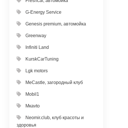
Freshcar, автомойка
G-Energy Service
Genesis premium, автомойка
Greenway
Infiniti Land
KurskCarTuning
Lgk motors
MeCastle, загородный клуб
Mobil1
Mкavto
Neomir.club, клуб красоты и
здоровья