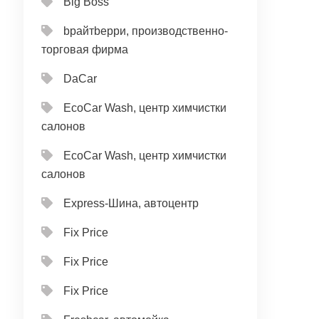
Big Boss
bрайтbерри, производственно-
торговая фирма
DaCar
EcoCar Wash, центр химчистки
салонов
EcoCar Wash, центр химчистки
салонов
Express-Шина, автоцентр
Fix Price
Fix Price
Fix Price