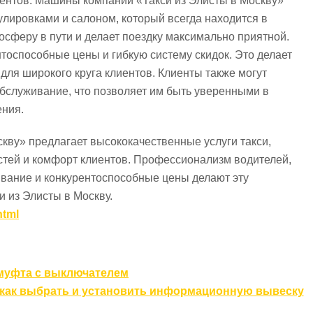
ентов. Машины компании «Такси из Элисты в Москву»
лировками и салоном, который всегда находится в
мосферу в пути и делает поездку максимально приятной.
нтоспособные цены и гибкую систему скидок. Это делает
 для широкого круга клиентов. Клиенты также могут
бслуживание, что позволяет им быть уверенными в
ения.
скву» предлагает высококачественные услуги такси,
тей и комфорт клиентов. Профессионализм водителей,
вание и конкурентоспособные цены делают эту
 из Элисты в Москву.
html
 муфта с выключателем
: как выбрать и установить информационную вывеску