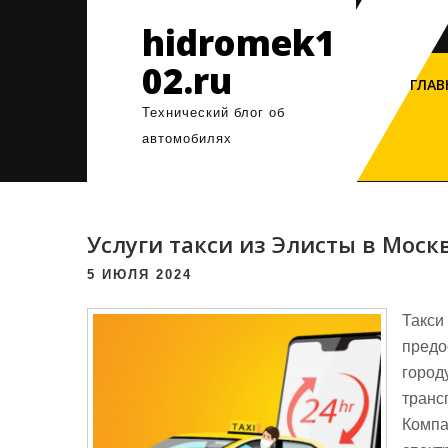
Перейти
hidromek1
к
содержимому
02.ru
ГЛАВ
Технический блог об
автомобилях
Услуги такси из Элисты в Моск
5 ИЮЛЯ 2024
Такси
предо
городу
транс
Компа