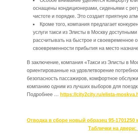
Особое внимание уделяется комфорту кли
оснащены кондиционерами, сиденьями с регу
чистоте и порядке. Это создает приятную ат
Кроме того, компания предлагает конкуре
услуги такси из Элисты в Москву доступными
рассчитывать на быстрое и своевременное о
своевременности прибытия на место назнач
В заключение, компания «Такси из Элисты в Мо
ориентированные на удовлетворение потребнос
безопасность пассажиров, комфортное обслужи
компанию одним из лучших выборов для поездки
Подробнее …
https://city2city.ru/elista-moskva.
Навигация
Отводка в сборе новый образец 95-1701250
по
Таблички на двери