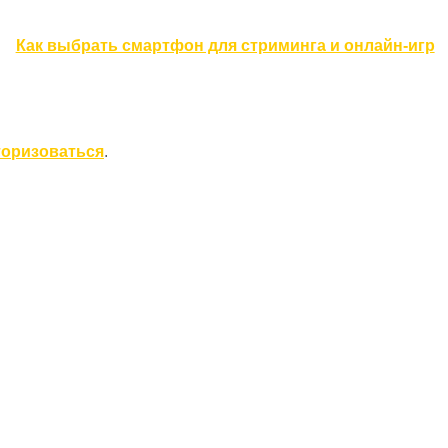
Как выбрать смартфон для стриминга и онлайн-игр
торизоваться
.