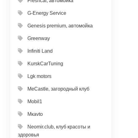
Freshcar, автомойка
G-Energy Service
Genesis premium, автомойка
Greenway
Infiniti Land
KurskCarTuning
Lgk motors
MeCastle, загородный клуб
Mobil1
Mкavto
Neomir.club, клуб красоты и
здоровья