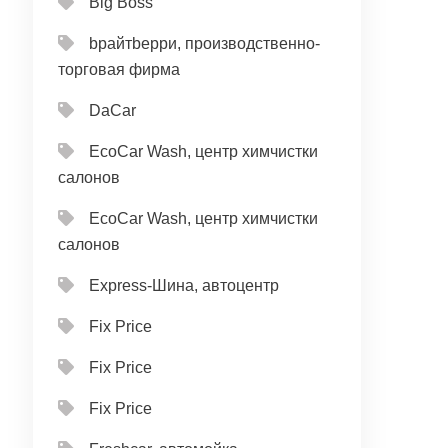
Big Boss
bрайтbерри, производственно-
торговая фирма
DaCar
EcoCar Wash, центр химчистки
салонов
EcoCar Wash, центр химчистки
салонов
Express-Шина, автоцентр
Fix Price
Fix Price
Fix Price