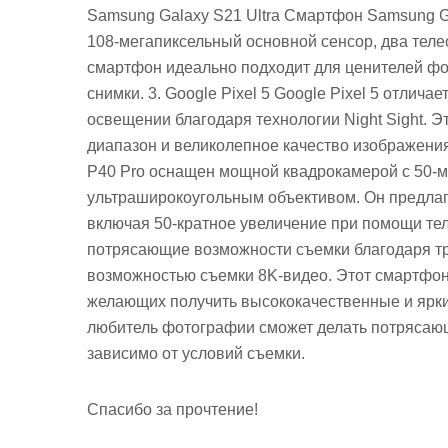
Samsung Galaxy S21 Ultra Смартфон Samsung G
108-мегапиксельный основной сенсор, два теле
смартфон идеально подходит для ценителей фо
снимки. 3. Google Pixel 5 Google Pixel 5 отлич
освещении благодаря технологии Night Sight. 
диапазон и великолепное качество изображени
P40 Pro оснащен мощной квадрокамерой с 50-м
ультраширокоугольным объективом. Он предлаг
включая 50-кратное увеличение при помощи теле
потрясающие возможности съемки благодаря тр
возможностью съемки 8K-видео. Этот смартфон
желающих получить высококачественные и ярки
любитель фотографии сможет делать потрясающ
зависимо от условий съемки.
Спасибо за прочтение!