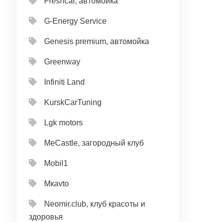
Freshcar, автомойка
G-Energy Service
Genesis premium, автомойка
Greenway
Infiniti Land
KurskCarTuning
Lgk motors
MeCastle, загородный клуб
Mobil1
Mкavto
Neomir.club, клуб красоты и
здоровья