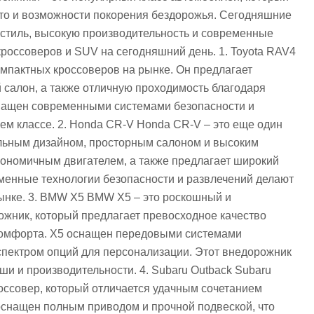
вто и возможности покорения бездорожья. Сегодняшние
 стиль, высокую производительность и современные
кроссоверов и SUV на сегодняшний день. 1. Toyota RAV4
омпактных кроссоверов на рынке. Он предлагает
 салон, а также отличную проходимость благодаря
снащен современными системами безопасности и
оем классе. 2. Honda CR-V Honda CR-V – это еще один
ильным дизайном, просторным салоном и высоким
ономичным двигателем, а также предлагает широкий
менные технологии безопасности и развлечений делают
ынке. 3. BMW X5 BMW X5 – это роскошный и
жник, который предлагает превосходное качество
 комфорта. X5 оснащен передовыми системами
спектром опций для персонализации. Этот внедорожник
ши и производительности. 4. Subaru Outback Subaru
оссовер, который отличается удачным сочетанием
оснащен полным приводом и прочной подвеской, что