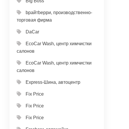
Big Boss
bрайтbерри, производственно-
торговая фирма
DaCar
EcoCar Wash, центр химчистки
салонов
EcoCar Wash, центр химчистки
салонов
Express-Шина, автоцентр
Fix Price
Fix Price
Fix Price