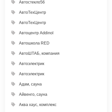
Автостекло56
АвтоТехЦентр
АвтоТехЦентр
Автоцентр Addinol
Автошкола RED
АвтоШТАБ, компания
Автоэлектрик
Автоэлектрик
Адам, сауна
Айвенго, сауна
Аква хаус, комплекс