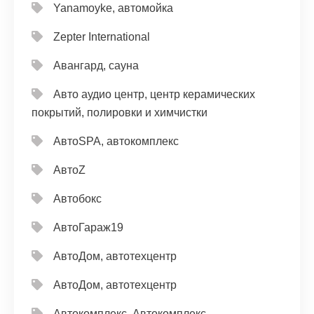
Yanamoyke, автомойка
Zepter International
Авангард, сауна
Авто аудио центр, центр керамических
покрытий, полировки и химчистки
АвтоSPA, автокомплекс
АвтоZ
Автобокс
АвтоГараж19
АвтоДом, автотехцентр
АвтоДом, автотехцентр
Автокомплекс, Автокомплекс