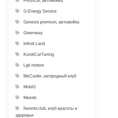
Freshcar, автомойка
G-Energy Service
Genesis premium, автомойка
Greenway
Infiniti Land
KurskCarTuning
Lgk motors
MeCastle, загородный клуб
Mobil1
Mкavto
Neomir.club, клуб красоты и
здоровья