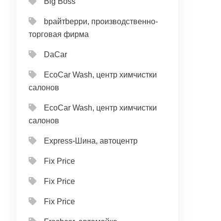
Big Boss
bрайтbерри, производственно-
торговая фирма
DaCar
EcoCar Wash, центр химчистки
салонов
EcoCar Wash, центр химчистки
салонов
Express-Шина, автоцентр
Fix Price
Fix Price
Fix Price