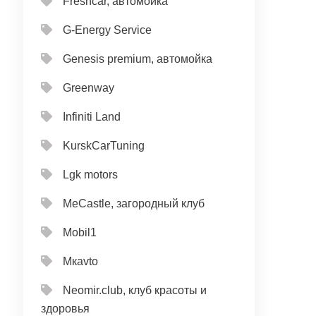
Freshcar, автомойка
G-Energy Service
Genesis premium, автомойка
Greenway
Infiniti Land
KurskCarTuning
Lgk motors
MeCastle, загородный клуб
Mobil1
Mкavto
Neomir.club, клуб красоты и
здоровья