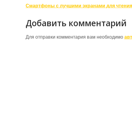
Навигация
Смартфоны с лучшими экранами для чтени
по
Добавить комментарий
записям
Для отправки комментария вам необходимо
ав