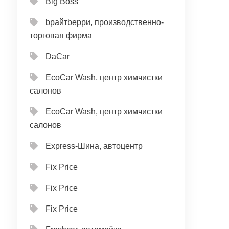
Big Boss
bрайтbерри, производственно-
торговая фирма
DaCar
EcoCar Wash, центр химчистки
салонов
EcoCar Wash, центр химчистки
салонов
Express-Шина, автоцентр
Fix Price
Fix Price
Fix Price