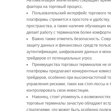
Автоматизация значительно сокращает врем
фактора на торговый процесс.
Пользовательский интерфейс торгового т
платформы стремятся к простоте и удобству.
пространства, а также наличие обучающих ма
делает работу с терминалом более комфортн
Важно также отметить безопасность. Со
защиту данных и финансовых средств польз
аутентификации, шифрования данных и мони
трейдеров от потенциальных угроз.
Преимущества торговых терминалов не о
платформы предлагают конкурентные комисс
трейдеров, особенно при высокочастотной т
управления рисками, таких как стоп-лоссы и
контролировать свои инвестиции.
Наконец, стоит упомянуть о возможностя
торговые терминалы зачастую обладают вст
стратегиями, что может быть особенно поле