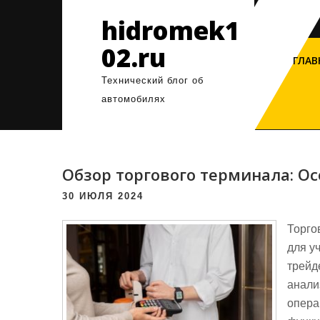
Перейти
hidromek1
к
содержимому
02.ru
ГЛАВ
Технический блог об
автомобилях
Обзор торгового терминала: О
30 ИЮЛЯ 2024
Торго
для у
трейд
анали
опера