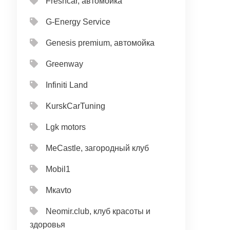
Freshcar, автомойка
G-Energy Service
Genesis premium, автомойка
Greenway
Infiniti Land
KurskCarTuning
Lgk motors
MeCastle, загородный клуб
Mobil1
Mкavto
Neomir.club, клуб красоты и
здоровья