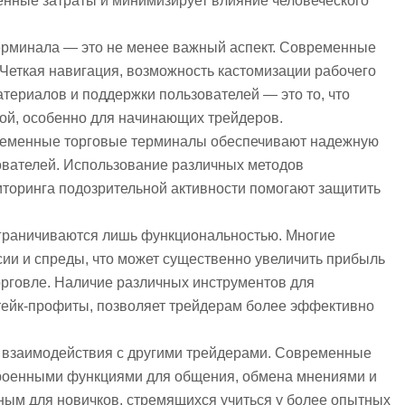
енные затраты и минимизирует влияние человеческого
ерминала — это не менее важный аспект. Современные
 Четкая навигация, возможность кастомизации рабочего
териалов и поддержки пользователей — это то, что
ой, особенно для начинающих трейдеров.
временные торговые терминалы обеспечивают надежную
ователей. Использование различных методов
торинга подозрительной активности помогают защитить
граничиваются лишь функциональностью. Многие
ии и спреды, что может существенно увеличить прибыль
орговле. Наличие различных инструментов для
 тейк-профиты, позволяет трейдерам более эффективно
х взаимодействия с другими трейдерами. Современные
роенными функциями для общения, обмена мнениями и
зным для новичков, стремящихся учиться у более опытных