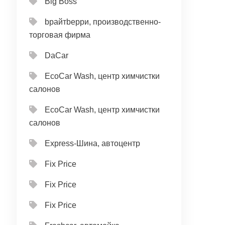
Big Boss
bрайтbерри, производственно-
торговая фирма
DaCar
EcoCar Wash, центр химчистки
салонов
EcoCar Wash, центр химчистки
салонов
Express-Шина, автоцентр
Fix Price
Fix Price
Fix Price