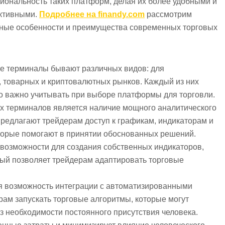
иональность таких платформ, делая их более удобными и
ктивными.
Подробнее на finandy.com
рассмотрим
ные особенности и преимущества современных торговых
вые терминалы бывают различных видов: для
, товарных и криптовалютных рынков. Каждый из них
о важно учитывать при выборе платформы для торговли.
х терминалов является наличие мощного аналитического
едлагают трейдерам доступ к графикам, индикаторам и
торые помогают в принятии обоснованных решений.
 возможности для создания собственных индикаторов,
рый позволяет трейдерам адаптировать торговые
я возможность интеграции с автоматизированными
рам запускать торговые алгоритмы, которые могут
з необходимости постоянного присутствия человека.