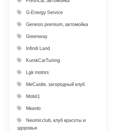
Freshcar, автомойка
G-Energy Service
Genesis premium, автомойка
Greenway
Infiniti Land
KurskCarTuning
Lgk motors
MeCastle, загородный клуб
Mobil1
Mкavto
Neomir.club, клуб красоты и
здоровья