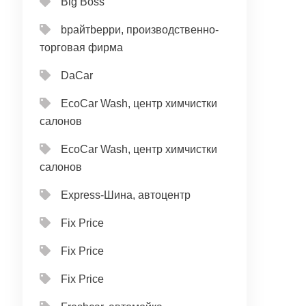
Big Boss
bрайтbерри, производственно-
торговая фирма
DaCar
EcoCar Wash, центр химчистки
салонов
EcoCar Wash, центр химчистки
салонов
Express-Шина, автоцентр
Fix Price
Fix Price
Fix Price