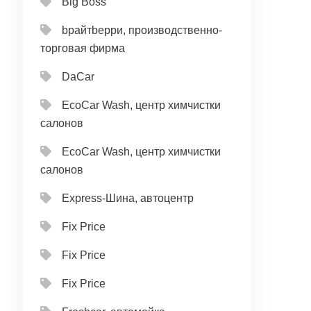
Big Boss
bрайтbерри, производственно-
торговая фирма
DaCar
EcoCar Wash, центр химчистки
салонов
EcoCar Wash, центр химчистки
салонов
Express-Шина, автоцентр
Fix Price
Fix Price
Fix Price