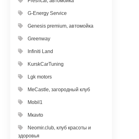
Freshcar, автомойка
G-Energy Service
Genesis premium, автомойка
Greenway
Infiniti Land
KurskCarTuning
Lgk motors
MeCastle, загородный клуб
Mobil1
Mкavto
Neomir.club, клуб красоты и
здоровья