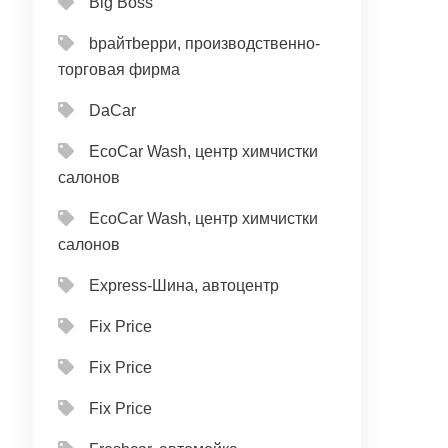
Big Boss
bрайтbерри, производственно-
торговая фирма
DaCar
EcoCar Wash, центр химчистки
салонов
EcoCar Wash, центр химчистки
салонов
Express-Шина, автоцентр
Fix Price
Fix Price
Fix Price