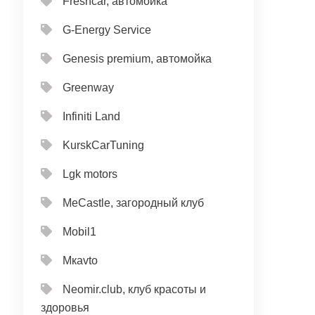
Freshcar, автомойка
G-Energy Service
Genesis premium, автомойка
Greenway
Infiniti Land
KurskCarTuning
Lgk motors
MeCastle, загородный клуб
Mobil1
Mкavto
Neomir.club, клуб красоты и
здоровья