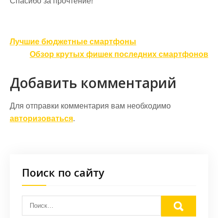
Спасибо за прочтение!
Навигация
Лучшие бюджетные смартфоны
по
Обзор крутых фишек последних смартфонов
записям
Добавить комментарий
Для отправки комментария вам необходимо
авторизоваться
.
Поиск по сайту