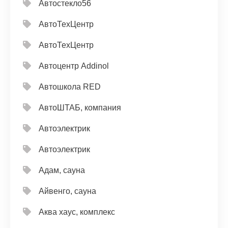
Автостекло56
АвтоТехЦентр
АвтоТехЦентр
Автоцентр Addinol
Автошкола RED
АвтоШТАБ, компания
Автоэлектрик
Автоэлектрик
Адам, сауна
Айвенго, сауна
Аква хаус, комплекс