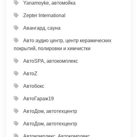
Yanamoyke, автомойка
Zepter International
Авангард, сауна
Авто аудио центр, центр керамических
покрытий, полировки и химчистки
АвтоSPA, автокомплекс
АвтоZ
Автобокс
АвтоГараж19
АвтоДом, автотехцентр
АвтоДом, автотехцентр
Автокомплекс, Автокомплекс