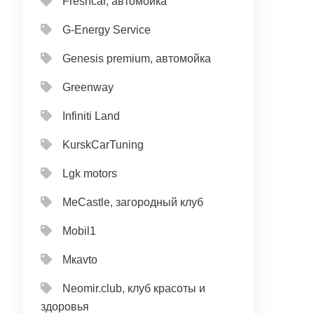
Freshcar, автомойка
G-Energy Service
Genesis premium, автомойка
Greenway
Infiniti Land
KurskCarTuning
Lgk motors
MeCastle, загородный клуб
Mobil1
Mкavto
Neomir.club, клуб красоты и
здоровья