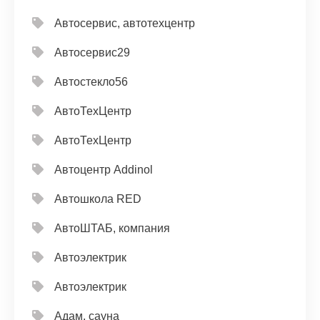
Автосервис, автотехцентр
Автосервис29
Автостекло56
АвтоТехЦентр
АвтоТехЦентр
Автоцентр Addinol
Автошкола RED
АвтоШТАБ, компания
Автоэлектрик
Автоэлектрик
Адам, сауна