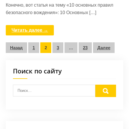
Конечно, вот статья на тему «10 основных правил
безопасного вождения»: 10 Основных […]
Читать далее →
Пагинация
Назад
1
2
3
…
23
Далее
записей
Поиск по сайту