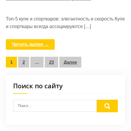
Топ-5 купе и спорткаров: элегантность и скорость Купе
и спорткары всегда ассоциируются […]
Читать далее →
Пагинация
1
2
…
23
Далее
записей
Поиск по сайту