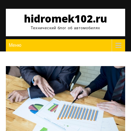
Перейти
к
hidromek102.ru
содержимому
Технический блог об автомобилях
Меню