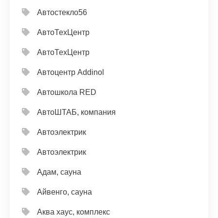
Автостекло56
АвтоТехЦентр
АвтоТехЦентр
Автоцентр Addinol
Автошкола RED
АвтоШТАБ, компания
Автоэлектрик
Автоэлектрик
Адам, сауна
Айвенго, сауна
Аква хаус, комплекс