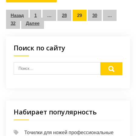
Пагинация
Назад
1
…
28
29
30
…
записей
32
Далее
Поиск по сайту
Набирает популярность
Точилки для ножей профессиональные