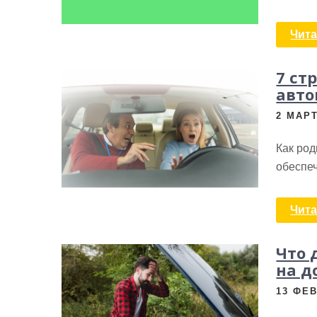
Чита
7 ст
авто
2 МАРТ
Как род
обеспеч
Чита
Что 
на д
13 ФЕ