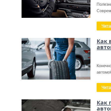
Полезны
Соврем
Чита
Как 
авто
Конечно
автомоб
Чита
Как 
авто