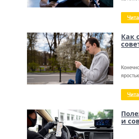
Чита
Как 
сове
Конечно
яростью
Чита
Поле
и со