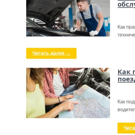
обс
Как пра
технич
Читать далее →
Как 
поез
Как под
водите
Чита