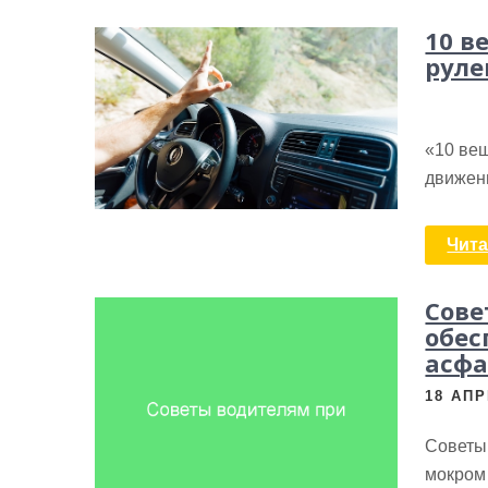
10 в
рул
«10 вещ
движен
Чита
Сове
обес
асфа
18 АПР
Советы 
мокром