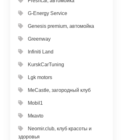
Freshcar, автомойка
G-Energy Service
Genesis premium, автомойка
Greenway
Infiniti Land
KurskCarTuning
Lgk motors
MeCastle, загородный клуб
Mobil1
Mкavto
Neomir.club, клуб красоты и
здоровья