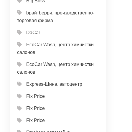
Big Boss
bрайтbерри, производственно-
торговая фирма
DaCar
EcoCar Wash, центр химчистки
салонов
EcoCar Wash, центр химчистки
салонов
Express-Шина, автоцентр
Fix Price
Fix Price
Fix Price