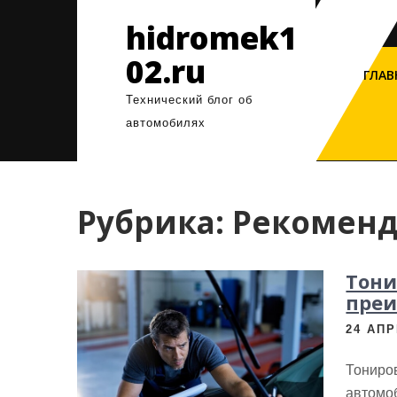
Перейти
hidromek1
к
содержимому
02.ru
ГЛАВ
Технический блог об
автомобилях
Рубрика:
Рекоменд
Тони
пре
24 АПР
Тониро
автомоб