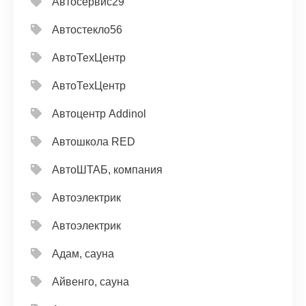
Автосервис29
Автостекло56
АвтоТехЦентр
АвтоТехЦентр
Автоцентр Addinol
Автошкола RED
АвтоШТАБ, компания
Автоэлектрик
Автоэлектрик
Адам, сауна
Айвенго, сауна