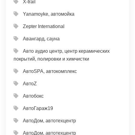
X-trail
Yanamoyke, автомойка
Zepter International
Авангард, сауна
Авто аудио центр, центр керамических
покрытий, полировки и химчистки
АвтоSPA, автокомплекс
АвтоZ
Автобокс
АвтоГараж19
АвтоДом, автотехцентр
АвтоДом, автотехцентр